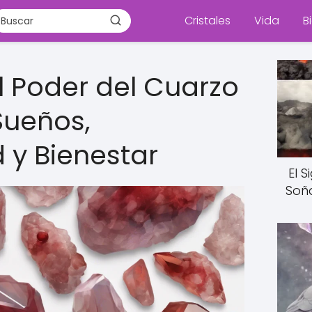
Cristales
Vida
B
l Poder del Cuarzo
Sueños,
d y Bienestar
El 
Soñ