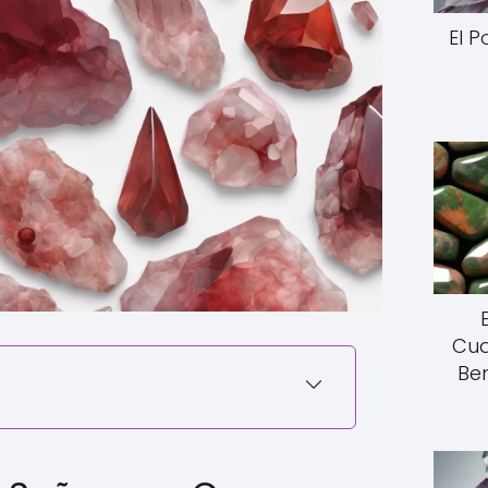
El 
Cua
Ben