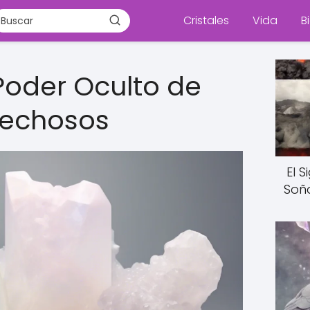
Cristales
Vida
B
Poder Oculto de
Lechosos
El 
Soñ