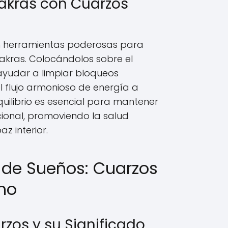
akras con Cuarzos
n herramientas poderosas para
chakras. Colocándolos sobre el
yudar a limpiar bloqueos
el flujo armonioso de energía a
quilibrio es esencial para mantener
cional, promoviendo la salud
z interior.
n de Sueños: Cuarzos
mo
zos y su Significado