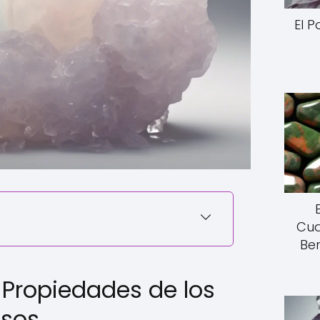
El 
Cua
Ben
 Propiedades de los
osos